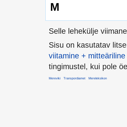
M
Selle lehekülje viiman
Sisu on kasutatav lits
viitamine + mitteärili
tingimustel, kui pole öel
Mereviki
Transpordiamet
Mereleksikon