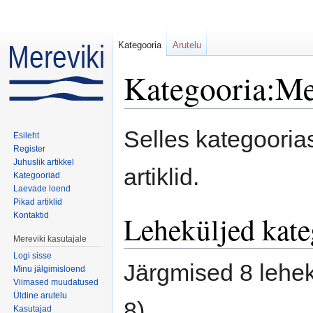
Kategooria
Arutelu
Kategooria:Me
Mine:
navigeerimiskast
,
otsi
Selles kategoori
Esileht
Register
Juhuslik artikkel
artiklid.
Kategooriad
Laevade loend
Pikad artiklid
Leheküljed kat
Kontaktid
Mereviki kasutajale
Logi sisse
Järgmised 8 lehek
Minu jälgimisloend
Viimased muudatused
Üldine arutelu
8).
Kasutajad