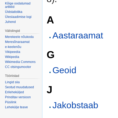
Kõige oodatumad
artiklid
Üldstatistika
A
Üleslaadimise logi
Juhend
Välislingid
Aastaraamat
Merekeele nõukoda
Meresõnaraamat
e-keelenõu
G
Vikipeedia
Wikipedia
Wikimedia Commons
Geoid
CC otsingumootor
Tööriistad
Lingid siia
J
Seotud muudatused
Erileheküljed
Prinditav versioon
Jakobstaab
Püsilink
Lehekülje teave