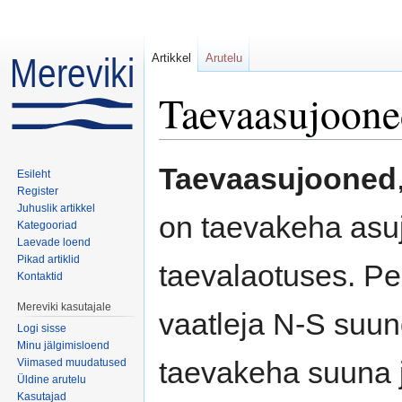
Artikkel
Arutelu
Taevaasujoon
Mine:
navigeerimiskast
,
otsi
Taevaasujooned
Esileht
Register
Juhuslik artikkel
on taevakeha asu
Kategooriad
Laevade loend
Pikad artiklid
taevalaotuses. Pe
Kontaktid
Mereviki kasutajale
vaatleja N-S suun
Logi sisse
Minu jälgimisloend
taevakeha suuna ja
Viimased muudatused
Üldine arutelu
Kasutajad