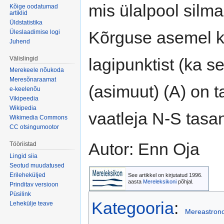
mis ülalpool silmap
Kõige oodatumad
artiklid
Üldstatistika
Kõrguse asemel k
Üleslaadimise logi
Juhend
Välislingid
lagipunktist (ka se
Merekeele nõukoda
Meresõnaraamat
(asimuut) (A) on 
e-keelenõu
Vikipeedia
Wikipedia
vaatleja N-S tasan
Wikimedia Commons
CC otsingumootor
Autor: Enn Oja
Tööriistad
Lingid siia
Seotud muudatused
Erileheküljed
See artikkel on kirjutatud 1996.
aasta
Mereleksikoni
põhjal.
Prinditav versioon
Püsilink
Kategooria
:
Lehekülje teave
Mereastron