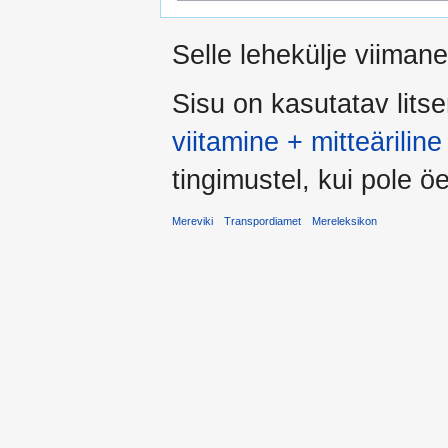
Selle lehekülje viiman
Sisu on kasutatav lits
viitamine + mitteärili
tingimustel, kui pole öel
Mereviki
Transpordiamet
Mereleksikon