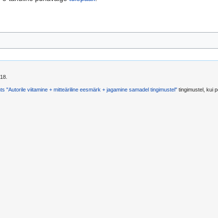
018.
s "Autorile viitamine + mitteäriline eesmärk + jagamine samadel tingimustel"
tingimustel, kui po