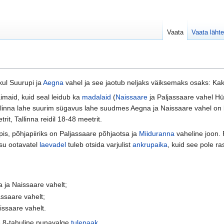
Vaata
Vaata lähte
kul Suurupi ja
Aegna
vahel ja see jaotub neljaks väiksemaks osaks: 
imaid, kuid seal leidub ka
madalaid
(
Naissaare
ja Paljassaare vahel H
linna lahe suurim sügavus lahe suudmes Aegna ja Naissaare vahel on li
t, Tallinna reidil 18-48 meetrit.
is, põhjapiiriks on Paljassaare põhjaotsa ja
Miiduranna
vaheline joon. 
su ootavatel
laevadel
tuleb otsida varjulist
ankrupaika
, kuid see pole r
 ja Naissaare vahelt;
ssaare vahelt;
issaare vahelt.
e 8-tahuline punavalge
tulepaak
.