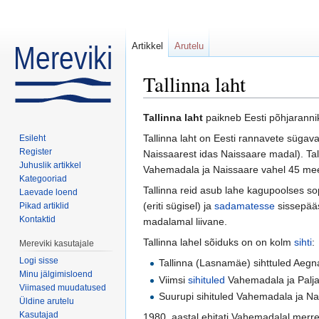
Artikkel
Arutelu
Tallinna laht
Mine:
navigeerimiskast
,
otsi
Tallinna laht
paikneb Eesti põhjaranni
Tallinna laht on Eesti rannavete sügava
Esileht
Register
Naissaarest idas Naissaare madal). Tal
Juhuslik artikkel
Vahemadala ja Naissaare vahel 45 meetri
Kategooriad
Tallinna reid asub lahe kagupoolses sop
Laevade loend
(eriti sügisel) ja
sadamatesse
sissepää
Pikad artiklid
Kontaktid
madalamal liivane.
Tallinna lahel sõiduks on on kolm
sihti
:
Mereviki kasutajale
Logi sisse
Tallinna (Lasnamäe) sihttuled Aegna
Minu jälgimisloend
Viimsi
sihituled
Vahemadala ja Palja
Viimased muudatused
Suurupi sihituled Vahemadala ja Na
Üldine arutelu
Kasutajad
1980. aastal ehitati Vahemadalal merr