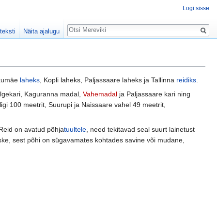
Logi sisse
Otsing
teksti
Näita ajalugu
Kakumäe
laheks
, Kopli laheks, Paljassaare laheks ja Tallinna
reidiks
.
ülgekari, Kaguranna madal,
Vahemadal
ja Paljassaare kari ning
gi 100 meetrit, Suurupi ja Naissaare vahel 49 meetrit,
Reid on avatud põhja
tuultele
, need tekitavad seal suurt lainetust
aske, sest põhi on sügavamates kohtades savine või mudane,