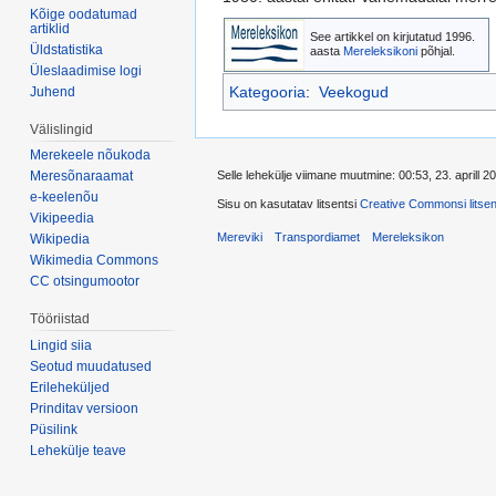
Kõige oodatumad
artiklid
See artikkel on kirjutatud 1996.
Üldstatistika
aasta
Mereleksikoni
põhjal.
Üleslaadimise logi
Kategooria
:
Veekogud
Juhend
Välislingid
Merekeele nõukoda
Selle lehekülje viimane muutmine: 00:53, 23. aprill 2
Meresõnaraamat
e-keelenõu
Sisu on kasutatav litsentsi
Creative Commonsi litsent
Vikipeedia
Mereviki
Transpordiamet
Mereleksikon
Wikipedia
Wikimedia Commons
CC otsingumootor
Tööriistad
Lingid siia
Seotud muudatused
Erileheküljed
Prinditav versioon
Püsilink
Lehekülje teave