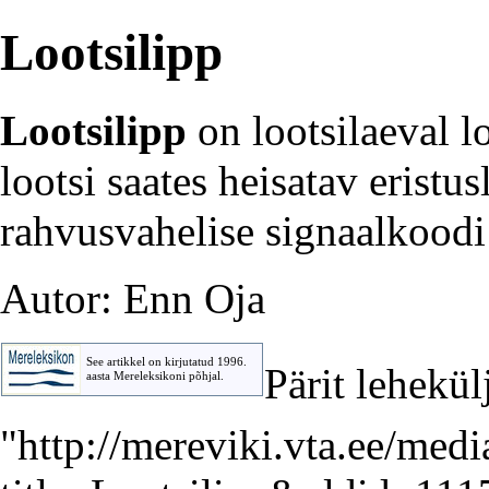
Lootsilipp
Lootsilipp
on
lootsilaeval
lo
lootsi
saates heisatav eristus
rahvusvahelise signaalkoodi
Autor: Enn Oja
See artikkel on kirjutatud 1996.
Pärit lehekülj
aasta
Mereleksikoni
põhjal.
"
http://mereviki.vta.ee/med