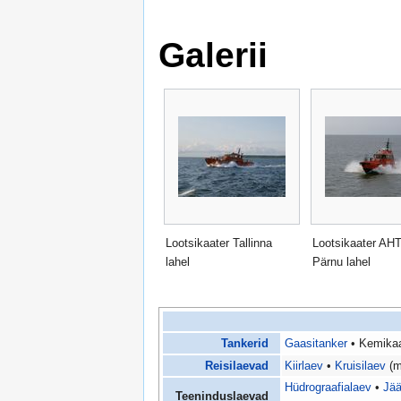
Galerii
Lootsikaater Tallinna
Lootsikaater AH
lahel
Pärnu lahel
Tankerid
Gaasitanker
• Kemikaa
Reisilaevad
Kiirlaev
•
Kruisilaev
(m
Hüdrograafialaev
•
Jä
Teeninduslaevad