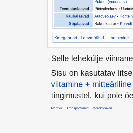
Pukser (vedurlaev)
Teenistuslaevad
Piirivalvelaev • Uurim
Kaubalaevad
Autoveolaev
•
Kontein
Sõjalaevad
Raketikaater •
Korvett
Kategooriad
:
Laevatüübid
Lootsimine
Selle lehekülje viiman
Sisu on kasutatav lits
viitamine + mitteärili
tingimustel, kui pole öel
Mereviki
Transpordiamet
Mereleksikon