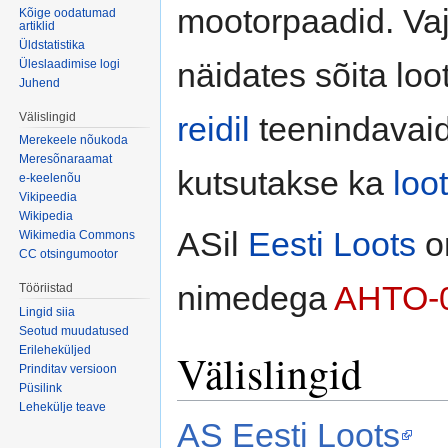
mootorpaadid. Vaj
Kõige oodatumad
artiklid
Üldstatistika
näidates sõita loo
Üleslaadimise logi
Juhend
Välislingid
reidil
teenindavaid
Merekeele nõukoda
Meresõnaraamat
kutsutakse ka
loo
e-keelenõu
Vikipeedia
Wikipedia
ASil
Eesti Loots
on
Wikimedia Commons
CC otsingumootor
nimedega
AHTO-
Tööriistad
Lingid siia
Seotud muudatused
Erileheküljed
Välislingid
Prinditav versioon
Püsilink
Lehekülje teave
AS Eesti Loots