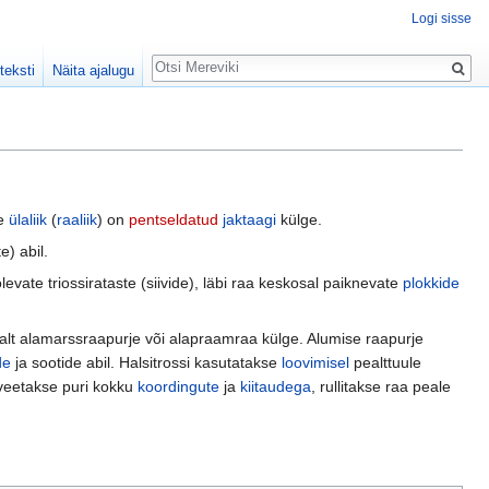
Logi sisse
Otsing
teksti
Näita ajalugu
je
ülaliik
(
raaliik
) on
pentseldatud
jaktaagi
külge.
e) abil.
evate triossirataste (siivide), läbi raa keskosal paiknevate
plokkide
avalt alamarssraapurje või alapraamraa külge. Alumise raapurje
de
ja sootide abil. Halsitrossi kasutatakse
loovimisel
pealttuule
 veetakse puri kokku
koordingute
ja
kiitaudega
, rullitakse raa peale