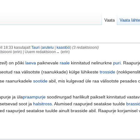
Vaata
Vaata lähte
l 18:33 kasutajalt
Tauri
(
arutelu
|
kaastöö
)
(3 redaktsiooni)
tsiooni (erin) | Uuem redaktsioon→ (erin)
zeil
) on põiki
laeva
paiknevale
raale
kinnitatud nelinurkne
puri
. Raapur
eotud raa välisotste (raanukkade) külge lühikeste
trosside
(nokkpenslit
kse raanurkadele
sootide
abil, mis kulgevad üle raa välisotste pesades ol
purje ja üla
praampurje
soodinurgad harilikult paikselt kinnitatud vast
asetsevad soot ja
halsitross
. Alumised raapurjed seatakse tuulde
brassi
d raapurjed seatakse tuulde ainult brasside abil. Raapurje korjamisel