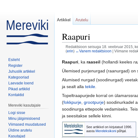
Artikkel
Arutelu
Raapuri
Redaktsioon seisuga 18. veebruar 2015, kel
(
erin
)
←Vanem redaktsioon
| Viimane redak
Mine:
navigeerimiskast
,
otsi
Esileht
Raapuri
, ka
raaseil
(hollandi keeles
ra
Register
Ülemised purjenurgad (raanurgad) on s
Juhuslik artikkel
Kategooriad
Alumised nurgad (soodinurgad) veeta
Laevade loend
ja sealt alla
tekile
.
Pikad artiklid
Kontaktid
Topeltraapurjede korral on ülamarssraa
(
fokkpurje
,
grootpurje
) soodinurkadel 
Mereviki kasutajale
soodinurga ettepoole vedamiseks. Teise
Logi sisse
ja seesitakse sellele kinni.
Minu jälgimisloend
Viimased muudatused
See artikkel on kirjutatud 1996.
Üldine arutelu
aasta
Mereleksikoni
põhjal.
Kasutajad