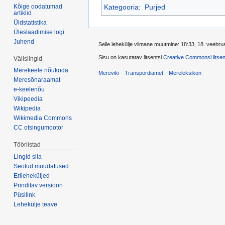
Kõige oodatumad
Kategooria
:
Purjed
artiklid
Üldstatistika
Üleslaadimise logi
Juhend
Selle lehekülje viimane muutmine: 18:33, 18. veebru
Sisu on kasutatav litsentsi
Creative Commonsi litsent
Välislingid
Merekeele nõukoda
Mereviki
Transpordiamet
Mereleksikon
Meresõnaraamat
e-keelenõu
Vikipeedia
Wikipedia
Wikimedia Commons
CC otsingumootor
Tööriistad
Lingid siia
Seotud muudatused
Erileheküljed
Prinditav versioon
Püsilink
Lehekülje teave