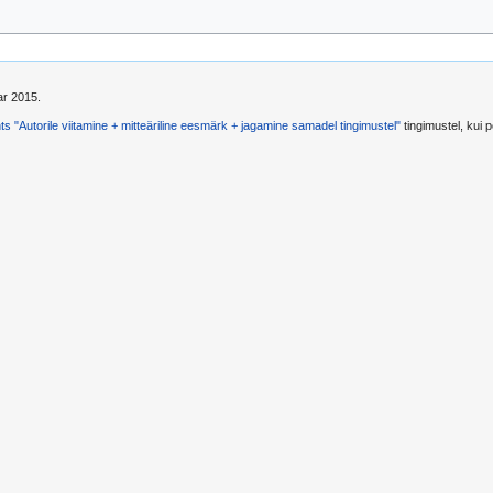
ar 2015.
s "Autorile viitamine + mitteäriline eesmärk + jagamine samadel tingimustel"
tingimustel, kui po