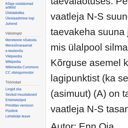
taevalaotuses. Pe
Kõige oodatumad
artiklid
Üldstatistika
vaatleja N-S suun
Üleslaadimise logi
Juhend
taevakeha suuna ja
Välislingid
Merekeele nõukoda
mis ülalpool silmap
Meresõnaraamat
e-keelenõu
Vikipeedia
Kõrguse asemel k
Wikipedia
Wikimedia Commons
CC otsingumootor
lagipunktist (ka se
Tööriistad
Lingid siia
(asimuut) (A) on 
Seotud muudatused
Erileheküljed
vaatleja N-S tasan
Prinditav versioon
Püsilink
Lehekülje teave
Autor: Enn Oja