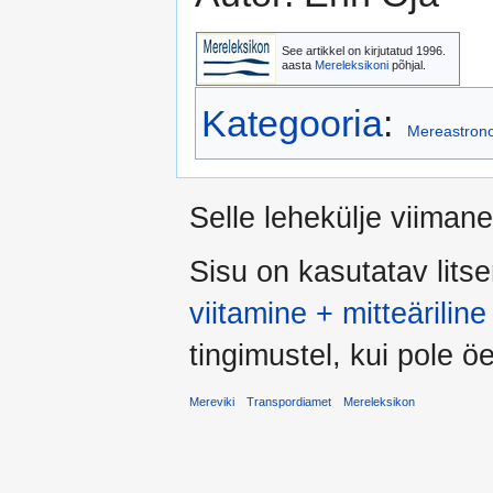
See artikkel on kirjutatud 1996.
aasta
Mereleksikoni
põhjal.
Kategooria
:
Mereastron
Selle lehekülje viiman
Sisu on kasutatav lits
viitamine + mitteärili
tingimustel, kui pole öel
Mereviki
Transpordiamet
Mereleksikon