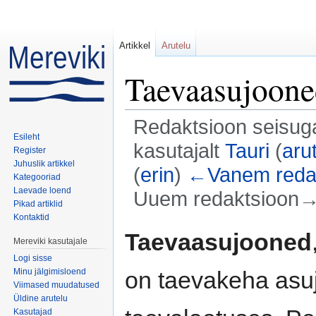
Artikkel
Arutelu
Taevaasujoon
Redaktsioon seisuga
Esileht
kasutajalt
Tauri
(
aru
Register
Juhuslik artikkel
(
erin
)
←Vanem reda
Kategooriad
Laevade loend
Uuem redaktsioon→ 
Pikad artiklid
Mine:
navigeerimiskast
,
otsi
Kontaktid
Taevaasujooned
Mereviki kasutajale
Logi sisse
Minu jälgimisloend
on taevakeha asu
Viimased muudatused
Üldine arutelu
Kasutajad