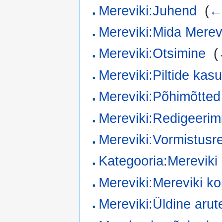
Mereviki:Juhend
‎
(
← 
Mereviki:Mida Merevi
Mereviki:Otsimine
‎
(
Mereviki:Piltide kas
Mereviki:Põhimõtted
Mereviki:Redigeerim
Mereviki:Vormistusre
Kategooria:Mereviki
Mereviki:Mereviki ko
Mereviki:Üldine arut