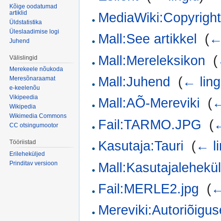
Kõige oodatumad
artiklid
MediaWiki:Copyrigh
Üldstatistika
Üleslaadimise logi
Mall:See artikkel
‎
(
←
Juhend
Mall:Mereleksikon
‎
(
Välislingid
Merekeele nõukoda
Mall:Juhend
‎
(
← ling
Meresõnaraamat
e-keelenõu
Vikipeedia
Mall:AÕ-Mereviki
‎
(
←
Wikipedia
Wikimedia Commons
Fail:TARMO.JPG
‎
(
←
CC otsingumootor
Kasutaja:Tauri
‎
(
← li
Tööriistad
Erileheküljed
Prinditav versioon
Mall:Kasutajalehekü
Fail:MERLE2.jpg
‎
(
←
Mereviki:Autoriõigu