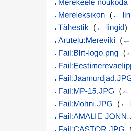
Merekeele nõukoda
Mereleksikon
‎
(
← lin
Tähestik
‎
(
← lingid
)
Arutelu:Mereviki
‎
(
← 
Fail:Blrt-logo.png
‎
(
←
Fail:Eestimerevaeli
Fail:Jaamurdjad.JP
Fail:MP-15.JPG
‎
(
← 
Fail:Mohni.JPG
‎
(
← l
Fail:AMALIE-JONN
Fail:CASTOR.JPG
‎