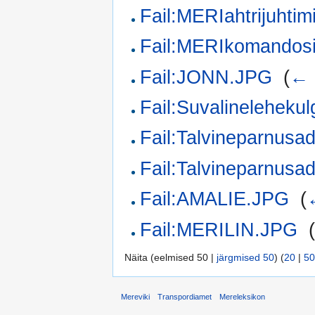
Fail:MERIahtrijuht
Fail:MERIkomandos
Fail:JONN.JPG
‎
(
← 
Fail:Suvalineleheku
Fail:Talvineparnus
Fail:Talvineparnus
Fail:AMALIE.JPG
‎
(
Fail:MERILIN.JPG
‎
Näita (eelmised 50 |
järgmised 50
) (
20
|
50
Mereviki
Transpordiamet
Mereleksikon