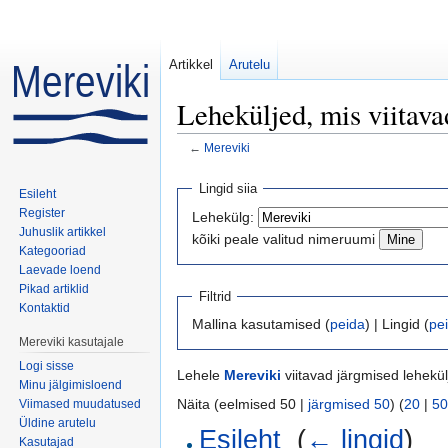
Artikkel
Arutelu
Leheküljed, mis viitava
←
Mereviki
Mine:
navigeerimiskast
,
otsi
Lingid siia
Esileht
Register
Lehekülg:
Juhuslik artikkel
kõiki peale valitud nimeruumi
Kategooriad
Laevade loend
Pikad artiklid
Filtrid
Kontaktid
Mallina kasutamised (
peida
) | Lingid (
pe
Mereviki kasutajale
Logi sisse
Lehele
Mereviki
viitavad järgmised lehekül
Minu jälgimisloend
Näita (eelmised 50 |
järgmised 50
) (
20
|
50
Viimased muudatused
Üldine arutelu
Esileht
‎
(
← lingid
)
Kasutajad